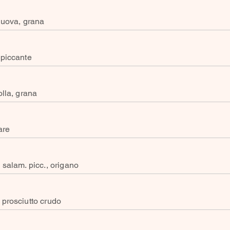
 uova, grana
 piccante
olla, grana
are
 salam. picc., origano
prosciutto crudo