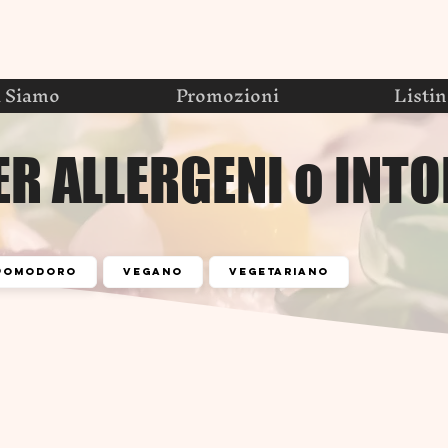
i Siamo
Promozioni
Listi
ER ALLERGENI o INT
pomodoro
vegano
vegetariano