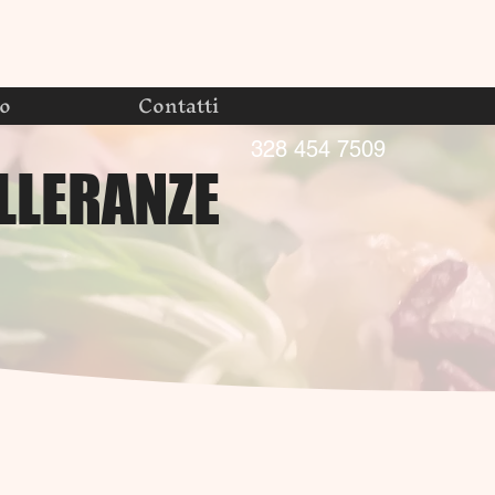
no
Contatti
328 454 7509
OLLERANZE