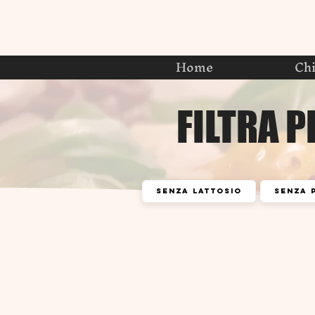
Home
Ch
FILTRA P
senza lattosio
senza 