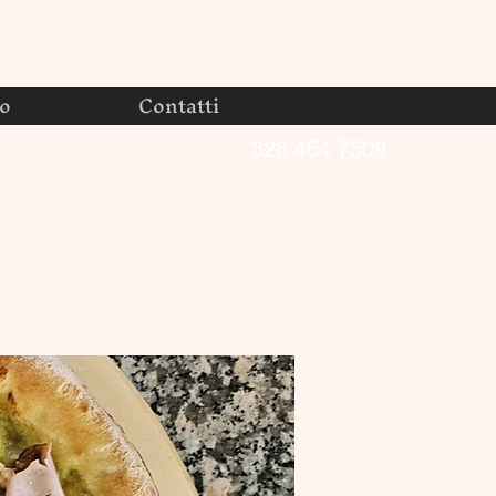
no
Contatti
328 454 7509