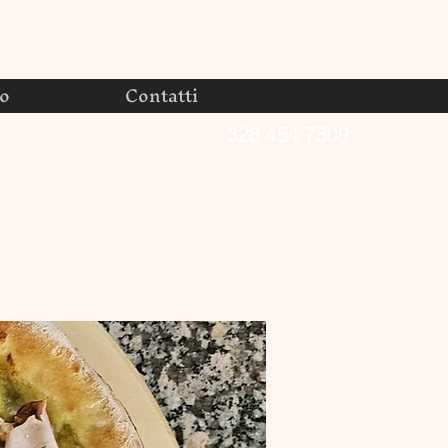
no
Contatti
328 454 7509