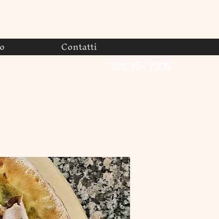
no
Contatti
328 454 7509