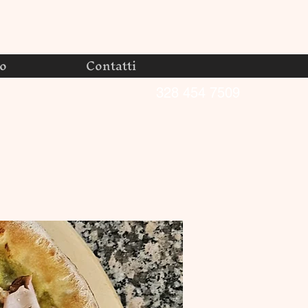
no
Contatti
328 454 7509